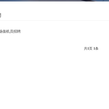
聘
场值机员招聘
共
页
条
1
1