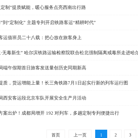
人定制”提质赋能，暖心服务点亮西南出行路
”到“定制化” 主题专列开启铁路客运“精耕时代”
客运值班员二十八载：把心放在旅客身上
航·无毒新生” 哈尔滨铁路运输检察院联合松北强制隔离戒毒所走进哈
局端午假期首日旅客发送量创历史同期新高
提质，货运增能上量！长三角铁路7月1日起实行新的列车运行图
局西安客运段北京车队开展安全生产月活动
方案出炉！成都局增开 192 对列车，多趟定制专列便捷出行
首页
上一页
1
2
3