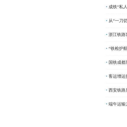
成铁“私
•
从“一刀切
•
浙江铁路
•
“铁检护
•
国铁成都
•
客运增运
•
西安铁路
•
端午运输
•