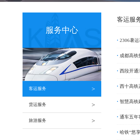
客运服
服务中心
2306
•
成都高铁
•
西段开通
•
西十高铁
•
>
客运服务
智慧高铁
•
>
货运服务
通车五年
•
>
旅游服务
哈铁“悠
•