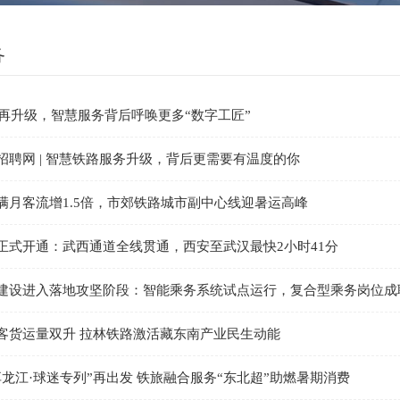
务
暑运再升级，智慧服务背后呼唤更多“数字工匠”
招聘网 | 智慧铁路服务升级，背后更需要有温度的你
满月客流增1.5倍，市郊铁路城市副中心线迎暑运高峰
正式开通：武西通道全线贯通，西安至武汉最快2小时41分
建设进入落地攻坚阶段：智能乘务系统试点运行，复合型乘务岗位成
客货运量双升 拉林铁路激活藏东南产业民生动能
享龙江·球迷专列”再出发 铁旅融合服务“东北超”助燃暑期消费