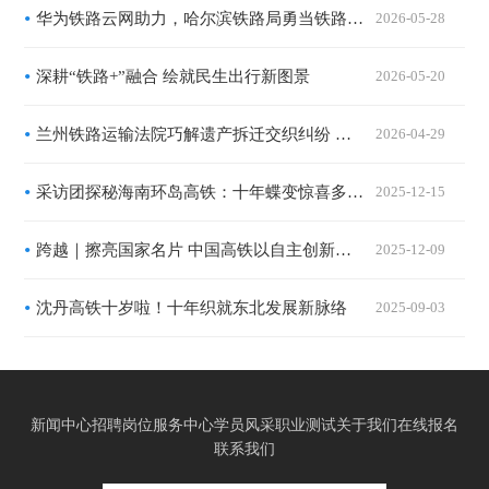
华为铁路云网助力，哈尔滨铁路局勇当铁路发展先行者
2026-05-28
深耕“铁路+”融合 绘就民生出行新图景
2026-05-20
兰州铁路运输法院巧解遗产拆迁交织纠纷 十年亲属隔阂冰释前嫌
2026-04-29
采访团探秘海南环岛高铁：十年蝶变惊喜多｜发现最美铁路
2025-12-15
跨越｜擦亮国家名片 中国高铁以自主创新勇闯技术“无人区”
2025-12-09
沈丹高铁十岁啦！十年织就东北发展新脉络
2025-09-03
新闻中心
招聘岗位
服务中心
学员风采
职业测试
关于我们
在线报名
联系我们