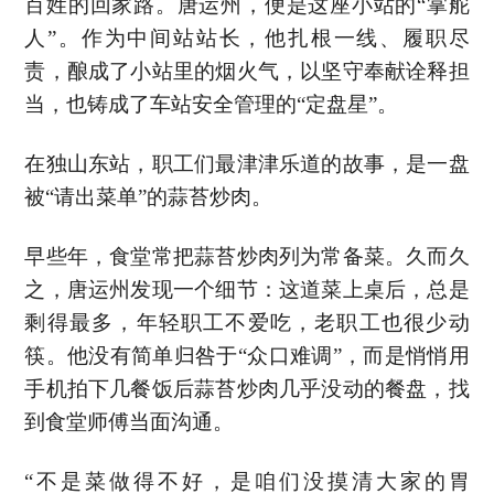
百姓的回家路。唐运州，便是这座小站的“掌舵
人”。作为中间站站长，他扎根一线、履职尽
责，酿成了小站里的烟火气，以坚守奉献诠释担
当，也铸成了车站安全管理的“定盘星”。
在独山东站，职工们最津津乐道的故事，是一盘
被“请出菜单”的蒜苔炒肉。
早些年，食堂常把蒜苔炒肉列为常备菜。久而久
之，唐运州发现一个细节：这道菜上桌后，总是
剩得最多，年轻职工不爱吃，老职工也很少动
筷。他没有简单归咎于“众口难调”，而是悄悄用
手机拍下几餐饭后蒜苔炒肉几乎没动的餐盘，找
到食堂师傅当面沟通。
“不是菜做得不好，是咱们没摸清大家的胃