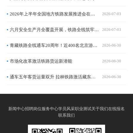
2026年上半年全国地方铁路发展推进会在西安召开：地方铁路营业里程突破2.7万公里，服务区域经济一体化提速
2026-07-03
六月安全生产月全覆盖开展，铁路全线筑牢运输安全坚实防线
2026-07-03
青藏铁路全线通车20周年！近400名北京游客搭乘“京藏号”出发
2026-06-30
市场化改革激活铁路货运新潜能
2026-06-30
通车五年客货运量双升 拉林铁路激活藏东南产业民生动能
2026-06-30
新闻中心
招聘岗位
服务中心
学员风采
职业测试
关于我们
在线报名
联系我们