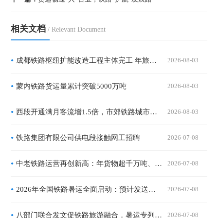
相关文档
/ Relevant Document
成都铁路枢纽扩能改造工程主体完工 年旅客吞吐量将突破1.2亿人次
2026-08-03
蒙内铁路货运量累计突破5000万吨
2026-08-03
西段开通满月客流增1.5倍，市郊铁路城市副中心线迎暑运高峰
2026-08-03
铁路集团有限公司供电段接触网工招聘
2026-07-08
中老铁路运营再创新高：年货物超千万吨、旅客突破7000万人次，扩能改造有序推进
2026-07-08
2026年全国铁路暑运全面启动：预计发送旅客10.1亿人次，精准运力与暖心服务共绘夏日流动画卷
2026-07-08
八部门联合发文促铁路旅游融合，暑运专列矩阵全面扩容
2026-07-08