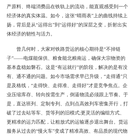
产原料、终端消费品在铁轨上的流动，能直观感受到一个
经济体的真实体温。如今，这张“晴雨表”上的曲线持续上
扬，背后是从“运得出”到“运得好”的深层之变，折射出实
体经济的韧性与活力。
曾几何时，大家对铁路货运的核心期待是“不掉链
子”——电煤能保供、粮食能北粮南运，确保大宗物资的
基本盘稳如磐石。这是“有运就行”的阶段，解决的是有没
有、通不通的问题。如今市场需求早已升级，“走得通”只
是及格线，“走得快、走得准、走得好”才是竞争焦点。企
业压缩库存、转向按需生产，倒逼物流必须跟上节奏。于
是，直达班列、定制专列、点到点高效列车密集开行，打
破了过去站等车、货等列的旧模式;更灵活的编组方式、
更精准的运力匹配，让粗放式的运输逐步退出舞台。货运
服务从过去的“慢火车”变成了精准高效、有品质的现代物