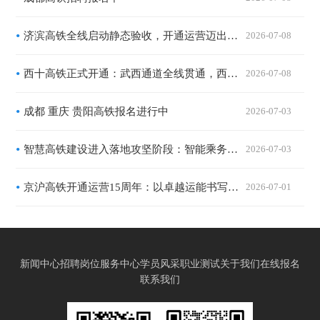
济滨高铁全线启动静态验收，开通运营迈出关键一步
2026-07-08
西十高铁正式开通：武西通道全线贯通，西安至武汉最快2小时41分
2026-07-08
成都 重庆 贵阳高铁报名进行中
2026-07-03
智慧高铁建设进入落地攻坚阶段：智能乘务系统试点运行，复合型乘务岗位成职业新风口
2026-07-03
京沪高铁开通运营15周年：以卓越运能书写高质量发展答卷，以优质服务惠及亿万旅客出行
2026-07-01
新闻中心
招聘岗位
服务中心
学员风采
职业测试
关于我们
在线报名
联系我们