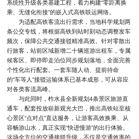
系统性升级各类基建工程，着力构建“零距离换
乘、无缝化衔接”的嵌入式高铁联运网络。
为适配高铁客流出行需求，当地科学规划两
条公交专线，将根据高铁到站时刻动态调整发车
频次，保障公共交通接驳精准高效。针对零散出
行旅客，站前区域新增二十辆巡游出租车，专属
候客区、即停即走泊位同步规划落地，全面完善
个性化出行配套。一套车随人动、提前待命
的“车等人”接驳运输体系已基本成形，可从容应
对各类客流高峰。
与此同时，柞水县全新规划4条景区旅游直
通车，配套投放崭新观光大巴，推出高铁站至核
心景区“点对点”直达服务，让游客高效换乘、从
容畅游山水，真正实现“快进慢游”的出行体验。
这场全方位的交通接驳升级，不仅是交通效率的