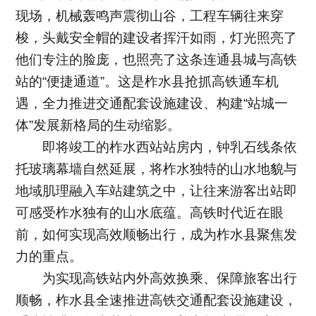
现场，机械轰鸣声震彻山谷，工程车辆往来穿
梭，头戴安全帽的建设者挥汗如雨，灯光照亮了
他们专注的脸庞，也照亮了这条连通县城与高铁
站的“便捷通道”。这是柞水县抢抓高铁通车机
遇，全力推进交通配套设施建设、构建“站城一
体”发展新格局的生动缩影。
即将竣工的柞水西站站房内，钟乳石线条依
托玻璃幕墙自然延展，将柞水独特的山水地貌与
地域肌理融入车站建筑之中，让往来游客出站即
可感受柞水独有的山水底蕴。高铁时代近在眼
前，如何实现高效顺畅出行，成为柞水县聚焦发
力的重点。
为实现高铁站内外高效换乘、保障旅客出行
顺畅，柞水县全速推进高铁交通配套设施建设，