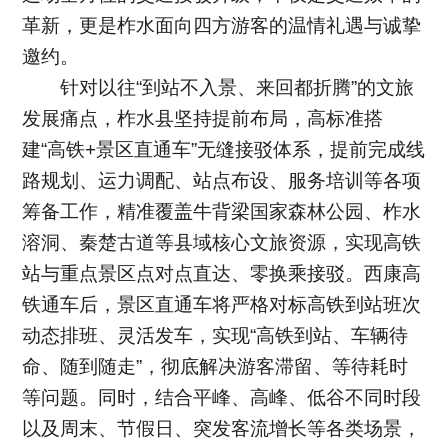
革新，更是柞水面向四方游客的温情礼遇与诚挚
邀约。
针对以往“到站不入景、来回都折腾”的文旅
发展痛点，柞水县坚持提前布局，高标准搭
建“高铁+景区直通车”无缝接驳体系，提前完成线
路规划、运力调配、站点布设、服务培训等各项
筹备工作，精准覆盖牛背梁国家森林公园、柞水
溶洞、秦楚古道等县域核心文旅资源，实现高铁
站与重点景区点对点直达、零换乘接驳。西康高
铁通车后，景区直通车将严格对标高铁到站班次
动态排班、灵活发车，实现“高铁到站、车辆待
命、随到随走”，彻底解决游客滞留、等待耗时
等问题。同时，结合平峰、高峰、低谷不同时段
以及周末、节假日、突发客流增长等各类场景，