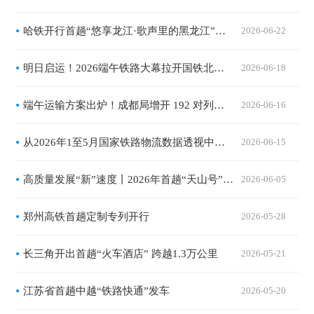
哈铁开行首趟“悠享龙江·歌声里的黑龙江”音乐主题旅游专列
2026-06-22
明日启运！2026端午铁路大幕拉开国铁北京局预计送客689万人次
2026-06-18
端午运输方案出炉！成都局增开 192 对列车，多趟定制专列便捷出行
2026-06-16
从2026年1至5月国家铁路物流数据透视中国经济活力 提质增效驶上“快车道”
2026-06-15
高质量发展“新”速度丨2026年首趟“天山号”旅游专列启程
2026-06-05
郑州高铁首趟定制专列开行
2026-05-28
长三角开出首趟“火车酒店” 跨越1.3万公里
2026-05-21
江苏省首趟中越“铁路快通”发车
2026-05-20