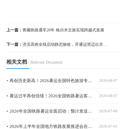
上一篇：
青藏铁路通车20年 格尔木文旅实现跨越式发展
下一篇：
济滨高铁全线启动静态验收，开通运营迈出关键一步
相关文档
/ Relevant Document
再创历史新高！2026暑运全国特色旅游专列刷屏暑期出行市场
2026-08-07
暑运过半再创佳绩！2026全国铁路暑运客流、服务、运力全面升级
2026-08-07
2026年全国铁路暑运全面启动：预计发送旅客10.1亿人次，精准运力与暖心服务共绘夏日流动画卷
2026-07-08
2026年上半年全国地方铁路发展推进会在西安召开：地方铁路营业里程突破2.7万公里，服务区域经济一体化提速
2026-07-03