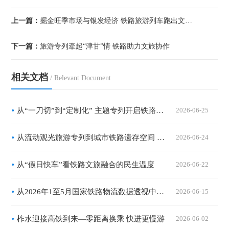
上一篇：
掘金旺季市场与银发经济 铁路旅游列车跑出文旅融合“加速度”
下一篇：
旅游专列牵起“津甘”情 铁路助力文旅协作
相关文档
/ Relevant Document
从“一刀切”到“定制化” 主题专列开启铁路客运“精耕时代”
2026-06-25
从流动观光旅游专列到城市铁路遗存空间 列车完成业态“换轨”拓宽消费场景
2026-06-24
从“假日快车”看铁路文旅融合的民生温度
2026-06-22
从2026年1至5月国家铁路物流数据透视中国经济活力 提质增效驶上“快车道”
2026-06-15
柞水迎接高铁到来—零距离换乘 快进更慢游
2026-06-02