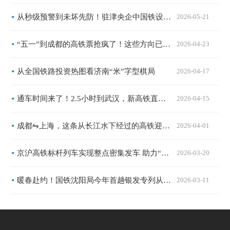
从秒级预警到未坏先防！驻津央企中国铁设探索铁路安全智能化转型
2026-05-21
“五一”到成都的高铁票抢疯了！这些方向已一票难求
2026-04-23
从全国铁路投资热图看济南“米”字型棋局
2026-04-17
通车时间来了！2.5小时到武汉，新高铁直达西安
2026-04-15
成都⇋上海，这条从长江水下经过的高铁迎新进展
2026-04-01
京沪高铁标杆列车实现整点密集发车 助力“双城生活”更从容
2026-03-20
暖春赴约！国铁沈阳局今年首趟银发专列从长春启程
2026-03-11