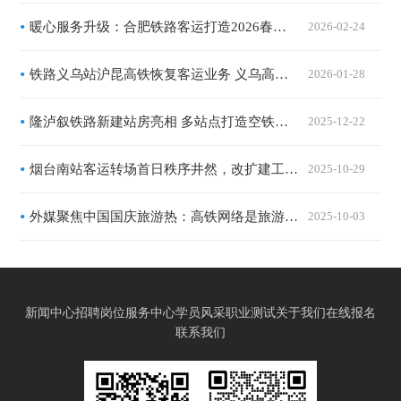
暖心服务升级：合肥铁路客运打造2026春运温馨归途
2026-02-24
铁路义乌站沪昆高铁恢复客运业务 义乌高铁运力大幅提升
2026-01-28
隆泸叙铁路新建站房亮相 多站点打造空铁铁水联运核心节点
2025-12-22
烟台南站客运转场首日秩序井然，改扩建工程加速打造全新交通枢纽
2025-10-29
外媒聚焦中国国庆旅游热：高铁网络是旅游业“生命线”
2025-10-03
新闻中心
招聘岗位
服务中心
学员风采
职业测试
关于我们
在线报名
联系我们