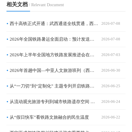
相关文档
/ Relevant Document
西十高铁正式开通：武西通道全线贯通，西安至武汉最快2小时41分
2026-07-08
2026年全国铁路暑运全面启动：预计发送旅客10.1亿人次，精准运力与暖心服务共绘夏日流动画卷
2026-07-08
2026年上半年全国地方铁路发展推进会在西安召开：地方铁路营业里程突破2.7万公里，服务区域经济一体化提速
2026-07-03
2026年首趟中国—中亚人文旅游班列（西安—阿拉木图）开行
2026-06-30
从“一刀切”到“定制化” 主题专列开启铁路客运“精耕时代”
2026-06-25
从流动观光旅游专列到城市铁路遗存空间 列车完成业态“换轨”拓宽消费场景
2026-06-24
从“假日快车”看铁路文旅融合的民生温度
2026-06-22