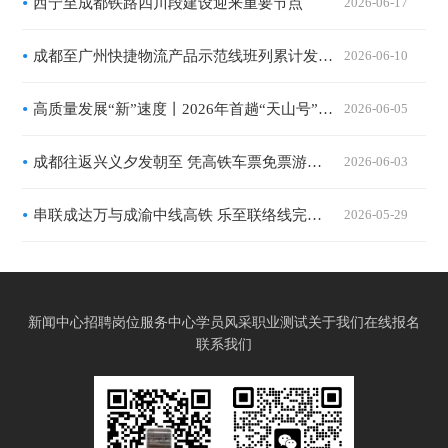
西宁至成都铁路四川段建设迎来重要节点
2026-06-17
成都至广州快捷物流产品示范线班列累计发运量破百列
2026-06-10
高质量发展“新”速度丨2026年首趟“天山号”旅游专列启程
2026-06-05
成都往返兴义夕发朝至 凭高铁车票免票游景区
2026-06-03
串联成达万与成渝中线高铁 乐至联络线完成架梁
2026-05-29
新闻中心
招聘岗位
服务中心
学员风采
职业测试
关于我们
在线报名
联系我们