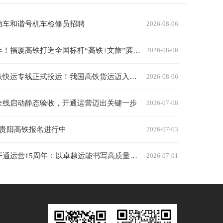
动车和谐号机车检修员招聘
2026-08-06
开通两周年！福厦高铁打造全国标杆“高铁+文旅”滨海黄金通道
2026-08-06
京沪深高铁快运专线正式投运！我国高铁货运迈入规模化发展新时代
2026-08-06
全线启动静态验收，开通运营迈出关键一步
2026-07-08
 贵阳高铁报名进行中
2026-07-03
京沪高铁开通运营15周年：以卓越运能书写高质量发展答卷，以优质服务惠及亿万旅客出行
2026-07-01