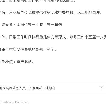
吃饭：出乘期间有工作餐，休息期间吃饭自理。
住宿：入职后单位免费提供住宿，水电费均摊，床上用品自理。
工装设备：本岗位统一工装，统一箱包。
作休：日常工作时间执行跑几休几等形式，每月工作十五至十八
线路：重庆发往各地的高铁、动车。
工作地点：重庆北站。
都局高铁乘务人员，月底面试，速报名
下一
/ Relevant Document