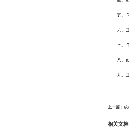
四、
五、
六、
七、
八、
九、
上一篇：
成
相关文档