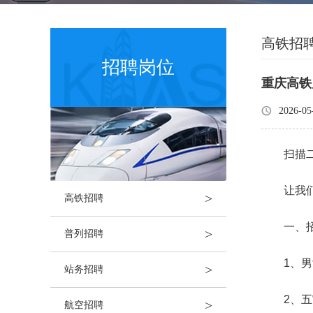
高铁招
招聘岗位
重庆高铁
2026-05
扫描
让我
>
高铁招聘
一、
>
普列招聘
1、男
>
站务招聘
2、
>
航空招聘