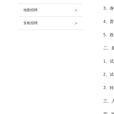
3、
>
地勤招聘
4、
>
安检招聘
5、
二、
1、
2、试
3、
三、