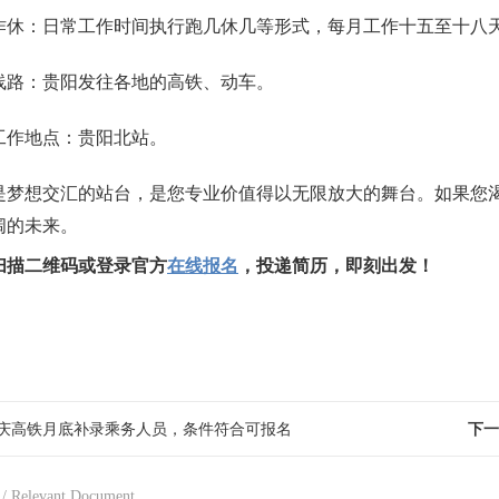
作休：日常工作时间执行跑几休几等形式，每月工作十五至十八
线路：贵阳发往各地的高铁、动车。
工作地点：贵阳北站。
是梦想交汇的站台，是您专业价值得以无限放大的舞台。如果您
阔的未来。
扫描二维码或登录官方
在线报名
，投递简历，即刻出发！
庆高铁月底补录乘务人员，条件符合可报名
下一
/ Relevant Document