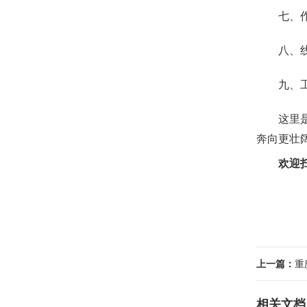
七、
八、
九、
这里
奔向更壮
欢迎
上一篇：
重
相关文档