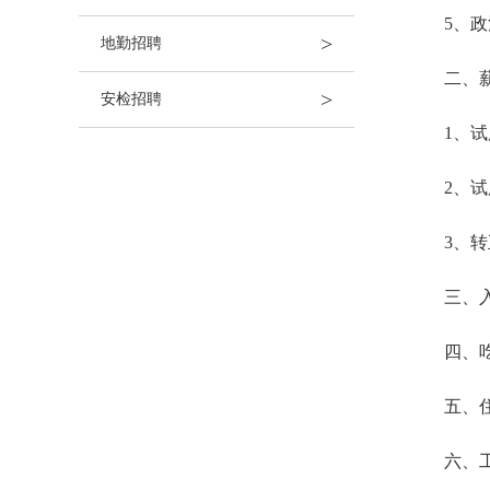
5、
>
地勤招聘
二、
>
安检招聘
1、
2、试
3、
三、
四、
五、
六、