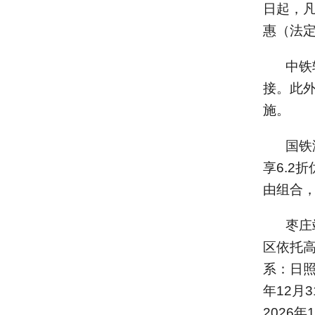
日起，
惠（法
中铁
接。此
施。
国铁
享6.2
由组合
枣庄
区依托
系：日照
年12月
2026年