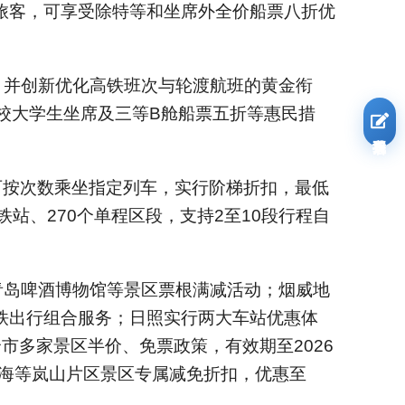
旅客，可享受除特等和坐席外全价船票八折优
，并创新优化高铁班次与轮渡航班的黄金衔
校大学生坐席及三等B舱船票五折等惠民措
我要报名
内可按次数乘坐指定列车，实行阶梯折扣，最低
铁站、270个单程区段，支持2至10段行程自
青岛啤酒博物馆等景区票根满减活动；烟威地
铁出行组合服务；日照实行两大车站优惠体
市多家景区半价、免票政策，有效期至2026
岛海等岚山片区景区专属减免折扣，优惠至