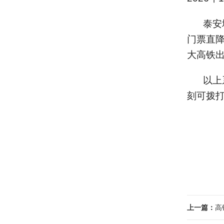
泰安
门票直降
大高铁
以上
刻可拨
上一篇：
高