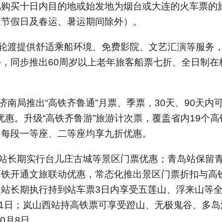
凡购买十日内目的地或始发地为烟台或大连的火车票的
定节假日及春运、暑运期间除外）。
轮渡提供舒适乘船环境、免费影院、文艺汇演等服务
外，同步推出60周岁以上老年旅客船票七折、全日制在
济南局推出“高铁齐鲁通”月票、季票，30天、90天
折优惠。升级“高铁齐鲁游”旅游计次票，覆盖省内19个高
，每段一等座、二等座均享九折优惠。
站长期实行台儿庄古城等景区门票优惠；青岛站保留
高铁开通文旅联动优惠，常态化推出景区门票折扣与高
站长期执行持到站车票3日内享受五莲山、浮来山等全
31日；岚山西站持高铁票可享受蹬山、无极鬼谷、多
10月8日。