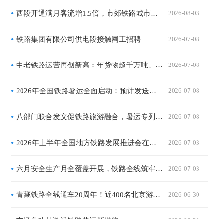
西段开通满月客流增1.5倍，市郊铁路城市副中心线迎暑运高峰
2026-08-03
铁路集团有限公司供电段接触网工招聘
2026-07-08
中老铁路运营再创新高：年货物超千万吨、旅客突破7000万人次，扩能改造有序推进
2026-07-08
2026年全国铁路暑运全面启动：预计发送旅客10.1亿人次，精准运力与暖心服务共绘夏日流动画卷
2026-07-08
八部门联合发文促铁路旅游融合，暑运专列矩阵全面扩容
2026-07-08
2026年上半年全国地方铁路发展推进会在西安召开：地方铁路营业里程突破2.7万公里，服务区域经济一体化提速
2026-07-03
六月安全生产月全覆盖开展，铁路全线筑牢运输安全坚实防线
2026-07-03
青藏铁路全线通车20周年！近400名北京游客搭乘“京藏号”出发
2026-06-30