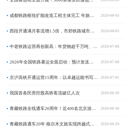
全国客运站全面升级！5000余条景区接驳专线打通旅游出行最后一公里
成都铁路枢纽扩能改造工程主体完工 年旅客吞吐量将突破1.2亿人次
2026-08-03
西段开通满月客流增1.5倍，市郊铁路城市副中心线迎暑运高峰
2026-08-03
中老铁路运营再创新高：年货物超千万吨、旅客突破7000万人次，扩能改造有序推进
2026-07-08
2026年全国铁路暑运全面启动：预计发送旅客10.1亿人次，精准运力与暖心服务共绘夏日流动画卷
2026-07-08
京沪高铁开通运营15周年：以卓越运能书写高质量发展答卷，以优质服务惠及亿万旅客出行
2026-07-01
我国首条民营控股高铁客流破亿人次
2026-06-30
青藏铁路全线通车20周年！近400名北京游客搭乘“京藏号”出发
2026-06-30
青藏铁路通车20年 格尔木文旅实现跨越式发展
2026-06-29