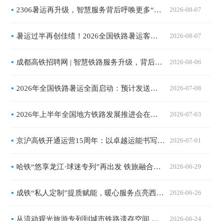
2306暑运再升级，智慧服务背后呼唤更多“数字工匠”
2026-08-07
暑运过半再创佳绩！2026全国铁路暑运客流、服务、运力全面升级
2026-08-07
成都高铁招聘网 | 智慧铁路服务升级，背后更需要有温度的你
2026-08-06
2026年全国铁路暑运全面启动：预计发送旅客10.1亿人次，精准运力与暖心服务共绘夏日流动画卷
2026-07-08
2026年上半年全国地方铁路发展推进会在西安召开：地方铁路营业里程突破2.7万公里，服务区域经济一体化提速
2026-07-03
京沪高铁开通运营15周年：以卓越运能书写高质量发展答卷，以优质服务惠及亿万旅客出行
2026-07-01
哈铁“悠享龙江·球迷专列”再出发 铁旅融合服务“东北超”助燃暑期消费
2026-06-29
成铁“私人定制”提质赋能，暖心服务点亮西南出行路
2026-06-26
从流动观光旅游专列到城市铁路遗存空间 列车完成业态“换轨”拓宽消费场景
2026-06-24