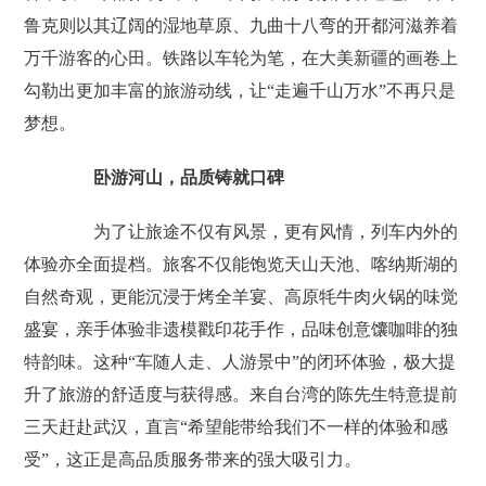
鲁克则以其辽阔的湿地草原、九曲十八弯的开都河滋养着
万千游客的心田。铁路以车轮为笔，在大美新疆的画卷上
勾勒出更加丰富的旅游动线，让“走遍千山万水”不再只是
梦想。
卧游河山，品质铸就口碑
为了让旅途不仅有风景，更有风情，列车内外的
体验亦全面提档。旅客不仅能饱览天山天池、喀纳斯湖的
自然奇观，更能沉浸于烤全羊宴、高原牦牛肉火锅的味觉
盛宴，亲手体验非遗模戳印花手作，品味创意馕咖啡的独
特韵味。这种“车随人走、人游景中”的闭环体验，极大提
升了旅游的舒适度与获得感。来自台湾的陈先生特意提前
三天赶赴武汉，直言“希望能带给我们不一样的体验和感
受”，这正是高品质服务带来的强大吸引力。