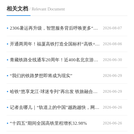
相关文档
/ Relevant Document
2306暑运再升级，智慧服务背后呼唤更多“数字工匠”
2026-08-07
开通两周年！福厦高铁打造全国标杆“高铁+文旅”滨海黄金通道
2026-08-06
青藏铁路全线通车20周年！近400名北京游客搭乘“京藏号”出发
2026-06-30
“我们的铁路梦想即将成为现实”
2026-06-29
哈铁“悠享龙江·球迷专列”再出发 铁旅融合服务“东北超”助燃暑期消费
2026-06-29
记者去哪儿｜“轨道上的中国”越跑越快，网速跟上了吗？
2026-06-26
“十四五”期间全国高铁里程增长32.98%
2026-06-26