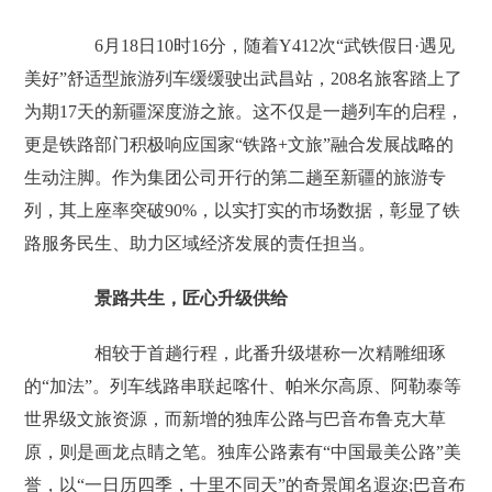
6月18日10时16分，随着Y412次“武铁假日·遇见
美好”舒适型旅游列车缓缓驶出武昌站，208名旅客踏上了
为期17天的新疆深度游之旅。这不仅是一趟列车的启程，
更是铁路部门积极响应国家“铁路+文旅”融合发展战略的
生动注脚。作为集团公司开行的第二趟至新疆的旅游专
列，其上座率突破90%，以实打实的市场数据，彰显了铁
路服务民生、助力区域经济发展的责任担当。
景路共生，匠心升级供给
相较于首趟行程，此番升级堪称一次精雕细琢
的“加法”。列车线路串联起喀什、帕米尔高原、阿勒泰等
世界级文旅资源，而新增的独库公路与巴音布鲁克大草
原，则是画龙点睛之笔。独库公路素有“中国最美公路”美
誉，以“一日历四季，十里不同天”的奇景闻名遐迩;巴音布