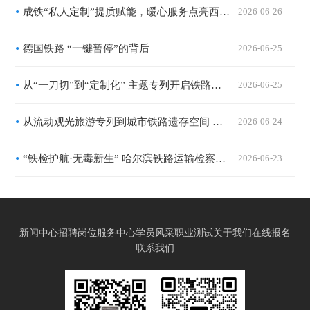
成铁“私人定制”提质赋能，暖心服务点亮西南出行路
2026-06-26
德国铁路 “一键暂停”的背后
2026-06-25
从“一刀切”到“定制化” 主题专列开启铁路客运“精耕时代”
2026-06-25
从流动观光旅游专列到城市铁路遗存空间 列车完成业态“换轨”拓宽消费场景
2026-06-24
“铁检护航·无毒新生” 哈尔滨铁路运输检察院联合松北强制隔离戒毒所走进哈尔滨客运段开展禁毒宣讲
2026-06-23
新闻中心
招聘岗位
服务中心
学员风采
职业测试
关于我们
在线报名
联系我们